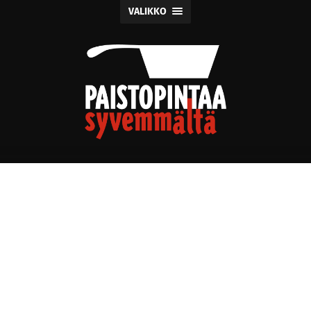
VALIKKO
Paistopintaa
syvemmältä