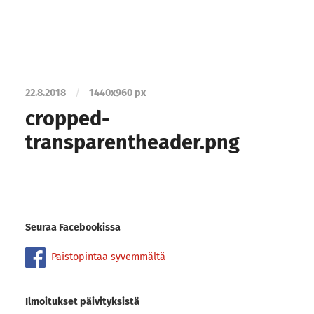
22.8.2018
/
1440
x
960 px
cropped-
transparentheader.png
Seuraa Facebookissa
Paistopintaa syvemmältä
Ilmoitukset päivityksistä