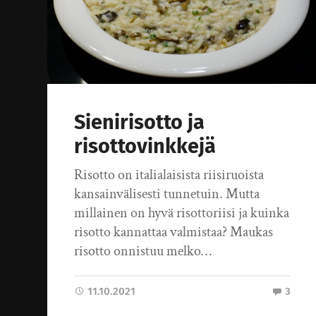
Sienirisotto ja
risottovinkkejä
Risotto on italialaisista riisiruoista
kansainvälisesti tunnetuin. Mutta
millainen on hyvä risottoriisi ja kuinka
risotto kannattaa valmistaa? Maukas
risotto onnistuu melko…
11.10.2021
3