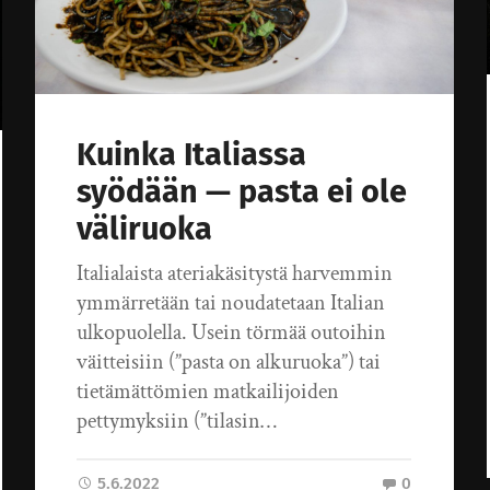
Kuinka Italiassa
syödään — pasta ei ole
väliruoka
Italialaista ateriakäsitystä harvemmin
ymmärretään tai noudatetaan Italian
ulkopuolella. Usein törmää outoihin
väitteisiin (”pasta on alkuruoka”) tai
tietämättömien matkailijoiden
pettymyksiin (”tilasin…
5.6.2022
0