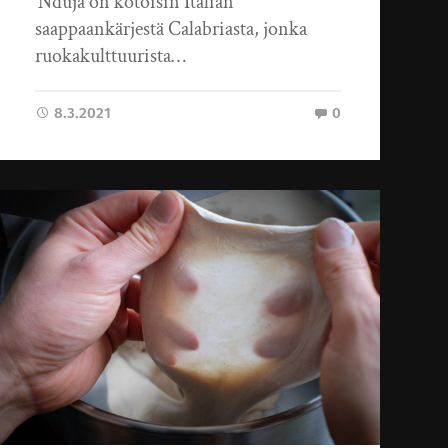
’Nduja on kotoisin Italian
saappaankärjestä Calabriasta, jonka
ruokakulttuurista…
8.3.2021
0