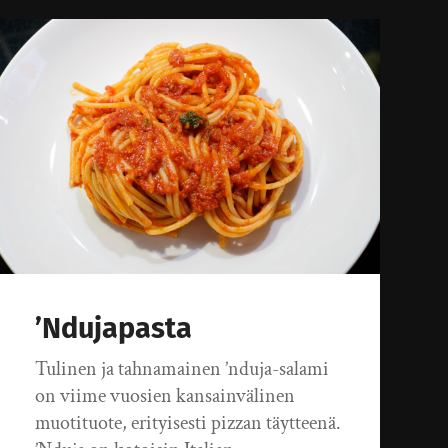
’Ndujapasta
Tulinen ja tahnamainen ’nduja-salami
on viime vuosien kansainvälinen
muotituote, erityisesti pizzan täytteenä.