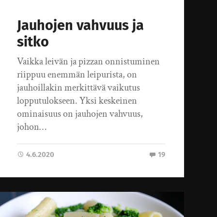
Jauhojen vahvuus ja
sitko
Vaikka leivän ja pizzan onnistuminen
riippuu enemmän leipurista, on
jauhoillakin merkittävä vaikutus
lopputulokseen. Yksi keskeinen
ominaisuus on jauhojen vahvuus,
johon…
4.6.2020
19