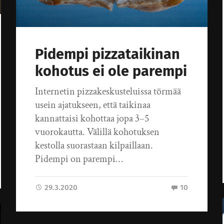
Pidempi pizzataikinan
kohotus ei ole parempi
Internetin pizzakeskusteluissa törmää
usein ajatukseen, että taikinaa
kannattaisi kohottaa jopa 3–5
vuorokautta. Välillä kohotuksen
kestolla suorastaan kilpaillaan.
Pidempi on parempi…
29.3.2020
10