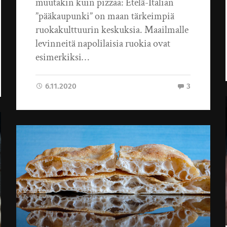
muutakin kuin pizzaa: Etelä-Italian
”pääkaupunki” on maan tärkeimpiä
ruokakulttuurin keskuksia. Maailmalle
levinneitä napolilaisia ruokia ovat
esimerkiksi…
6.11.2020
3