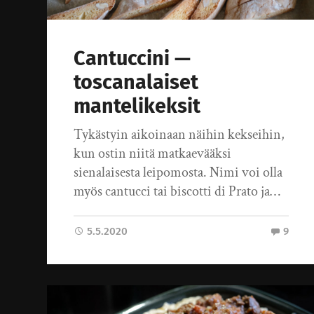
Cantuccini —
toscanalaiset
mantelikeksit
Tykästyin aikoinaan näihin kekseihin,
kun ostin niitä matkaevääksi
sienalaisesta leipomosta. Nimi voi olla
myös cantucci tai biscotti di Prato ja…
5.5.2020
9