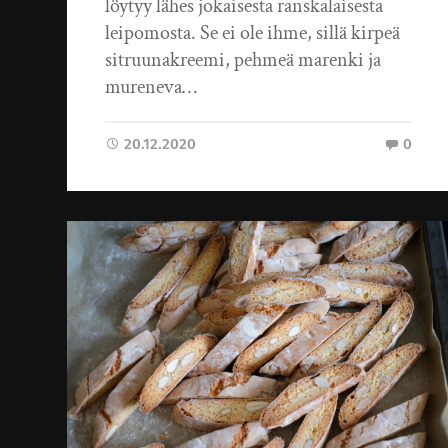
löytyy lähes jokaisesta ranskalaisesta
leipomosta. Se ei ole ihme, sillä kirpeä
sitruunakreemi, pehmeä marenki ja
mureneva…
20.12.2020
0