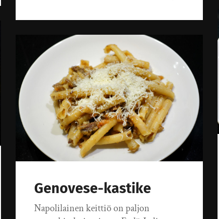
Genovese-kastike
Napolilainen keittiö on paljon