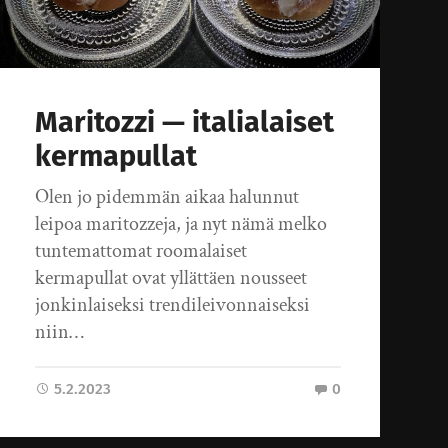
Maritozzi — italialaiset
kermapullat
Olen jo pidemmän aikaa halunnut
leipoa maritozzeja, ja nyt nämä melko
tuntemattomat roomalaiset
kermapullat ovat yllättäen nousseet
jonkinlaiseksi trendileivonnaiseksi
niin…
5.2.2023
0