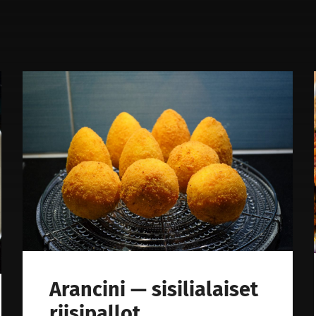
Paistopintaa
syvemmältä
Arancini — sisilialaiset
riisipallot