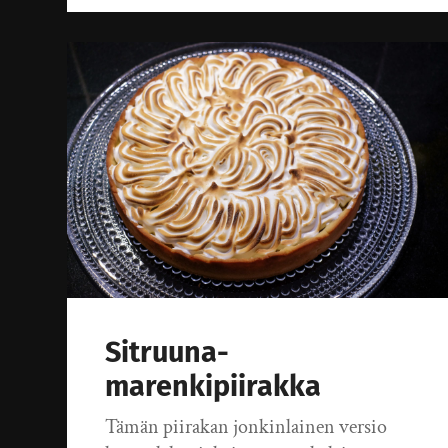
Sitruuna-
marenkipiirakka
Tämän piirakan jonkinlainen versio