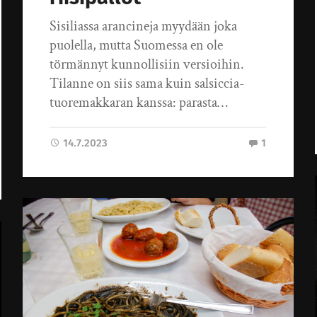
Sisiliassa arancineja myydään joka
puolella, mutta Suomessa en ole
törmännyt kunnollisiin versioihin.
Tilanne on siis sama kuin salsiccia-
tuoremakkaran kanssa: parasta…
14.7.2023
1