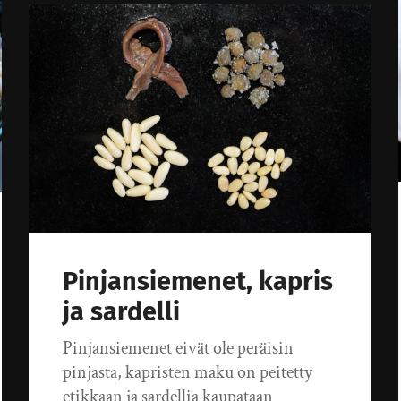
Pinjansiemenet, kapris
ja sardelli
Pinjansiemenet eivät ole peräisin
pinjasta, kapristen maku on peitetty
etikkaan ja sardellia kaupataan