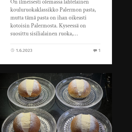
On ilmeisesti olemassa lahtelainen
kouluruokaklassikko Palermon pasta,
mutta tämä pasta on ihan oikeasti
kotoisin Palermosta. Kyseessä on
suosittu sisilialainen ruoka,…
1.6.2023
1