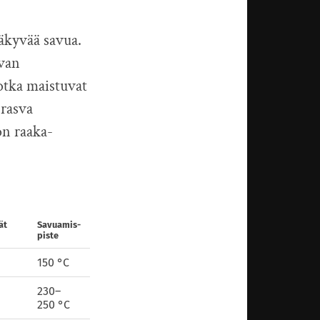
näkyvää savua.
svan
jotka maistuvat
 rasva
on raaka-
ät
Savuamis­
piste
150 °C
230–
250 °C