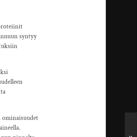
roteiinit
pannuun syntyy
tuksiin
ksi
uudelleen
ita
en ominaisuudet
aineella.