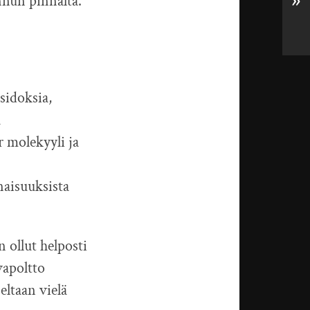
nnun pinnalta.
»
sidoksia,
a
r molekyyli ja
naisuuksista
n ollut helposti
vapoltto
ltaan vielä