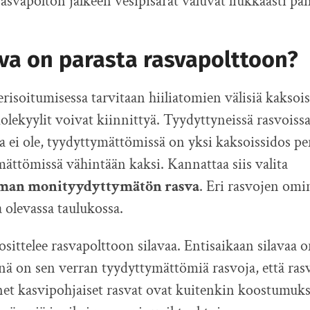
svapolton jälkeen vesipisarat valuvat liukkaasti pa
va on parasta rasvapolttoon?
isoitumisessa tarvitaan hiiliatomien välisiä kaksois
molekyylit voivat kiinnittyä. Tyydyttyneissä rasvoiss
a ei ole, tyydyttymättömissä on yksi kaksoissidos pe
ttömissä vähintään kaksi. Kannattaa siis valita
man monityydyttymätön rasva
. Eri rasvojen omi
 olevassa taulukossa.
sittelee rasvapolttoon silavaa. Entisaikaan silavaa o
siinä on sen verran tyydyttymättömiä rasvoja, että ras
t kasvipohjaiset rasvat ovat kuitenkin koostumukse