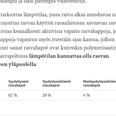
ämpiä ja siksi parempia vaihtoehtoja.
tarkoittaa lämpötilaa, jossa rasva alkaa muodostaa 
rajoittaa rasvan käyttöä ruoanlaitossa: savuavan ra
rtoaa kemiallisesti aktiivisia vapaita rasvahappoja, 
happoja vapautuu myös itsestään ajan kanssa, jolloin
Juuri samat rasvahapot ovat kuitenkin polymerisaati
 rasvapoltossa
lämpötilan kannattaa olla rasvan
een yläpuolella
.
Tyydytty­neet
Tyydytty­mättömät
Moni­tyydytty­mättöm
rasva­hapot
rasva­hapot
rasva­hapot
62 %
29 %
4 %