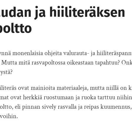
udan ja hiiliteräksen
poltto
ynnä monenlaisia ohjeita valurauta- ja hiiliteräspan
. Mutta mitä rasvapoltossa oikeastaan tapahtuu? On
tystä?
iliteräs ovat mainioita materiaaleja, mutta niillä on
at ovat herkkiä ruostumaan ja ruoka tarttuu niihin
ltto, eli pinnan sively rasvalla ja reipas kuumennus,
voihin.