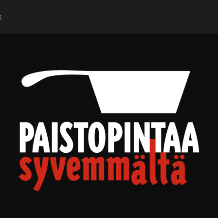
k
Paistopintaa
syvemmältä