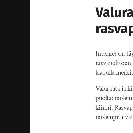
Valura
rasva
Internet on tä
rasvapolttoon
laadulla merki
Valurauta ja hi
puolta: molemm
kiinni. Rasvapo
molempiin vai