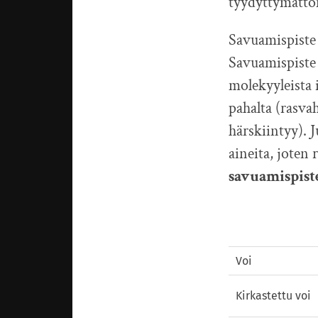
tyydyttymättöm
Savuamispiste 
Savuamispiste 
molekyyleista i
pahalta (rasva
härskiintyy). 
aineita, joten
savuamispist
Voi
Kirkastettu voi