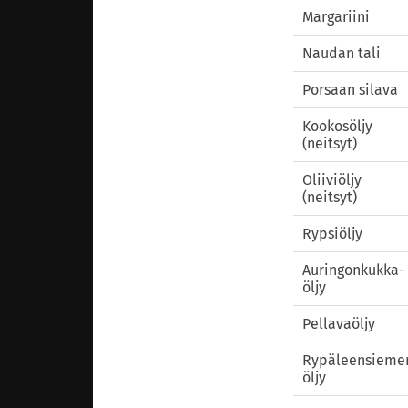
Margariini
Naudan tali
Porsaan silava
Kookosöljy
(neitsyt)
Oliiviöljy
(neitsyt)
Rypsiöljy
Auringonkukka­
öljy
Pellavaöljy
Rypäleensieme
öljy