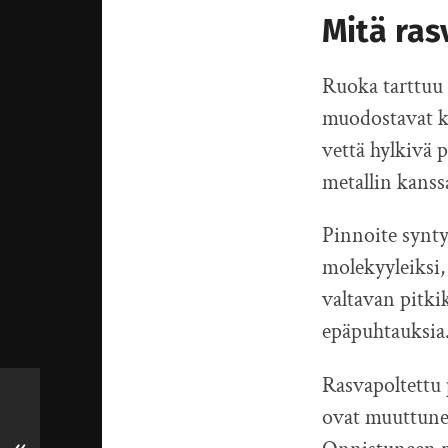
Mitä ra
Ruoka tarttuu 
muodostavat ke
vettä hylkivä p
metallin kanss
Pinnoite synt
molekyyleiksi,
valtavan pitki
epäpuhtauksia
Rasvapoltettu 
ovat muuttuneet