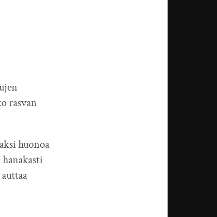
nujen
ko rasvan
 kaksi huonoa
 hanakasti
 auttaa