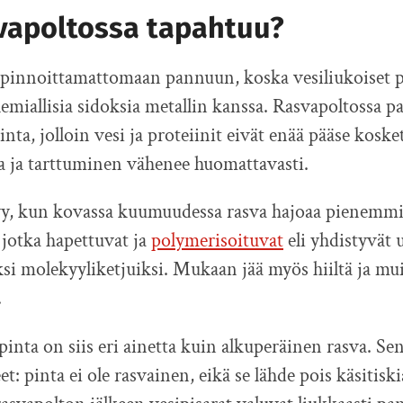
svapoltossa tapahtuu?
pinnoittamattomaan pannuun, koska vesiliukoiset p
miallisia sidoksia metallin kanssa. Rasvapoltossa 
inta, jolloin vesi ja proteiinit eivät enää pääse koske
a ja tarttuminen vähenee huomattavasti.
yy, kun kovassa kuumuudessa rasva hajoaa pienemmi
 jotka hapettuvat ja
polymerisoituvat
eli yhdistyvät 
ksi molekyyliketjuiksi. Mukaan jää myös hiiltä ja mu
.
pinta on siis eri ainetta kuin alkuperäinen rasva. S
: pinta ei ole rasvainen, eikä se lähde pois käsitiski