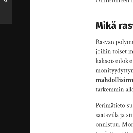
Onnistuneen ra
«
Mikä ras
Rasvan polymer
joihin toiset 
kaksoissidoksi
monityydyttymä
mahdollisim
tarkemmin alla
Perimätieto suo
saatavilla ja 
onnistuu. Mone