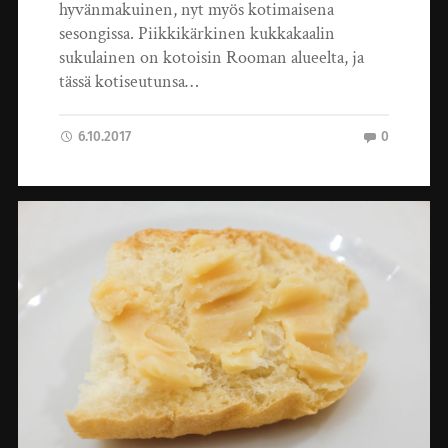
hyvänmakuinen, nyt myös kotimaisena
sesongissa. Piikkikärkinen kukkakaalin
sukulainen on kotoisin Rooman alueelta, ja
tässä kotiseutunsa…
6.10.2017
0