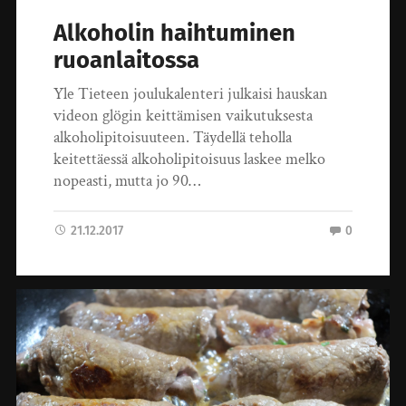
Alkoholin haihtuminen
ruoanlaitossa
Yle Tieteen joulukalenteri julkaisi hauskan
videon glögin keittämisen vaikutuksesta
alkoholipitoisuuteen. Täydellä teholla
keitettäessä alkoholipitoisuus laskee melko
nopeasti, mutta jo 90…
21.12.2017
0