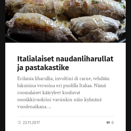
Italialaiset naudanliharullat
ja pastakastike
Erilaisia liharullia, involtini di carne, tehdään
lukuisina versoina eri puolilla Italiaa. Nämä
roomalaiset kääryleet kuuluvat
suosikkiruokiini varsinkin näin kylmänä
vuodenaikana….
23.11.2017
0