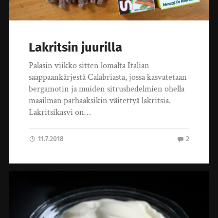
Lakritsin juurilla
Palasin viikko sitten lomalta Italian
saappaankärjestä Calabriasta, jossa kasvatetaan
bergamotin ja muiden sitrushedelmien ohella
maailman parhaaksikin väitettyä lakritsia.
Lakritsikasvi on…
11.7.2018
2