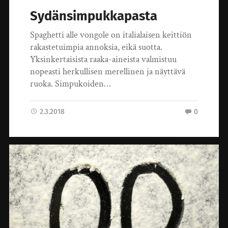
Sydänsimpukkapasta
Spaghetti alle vongole on italialaisen keittiön
rakastetuimpia annoksia, eikä suotta.
Yksinkertaisista raaka-aineista valmistuu
nopeasti herkullisen merellinen ja näyttävä
ruoka. Simpukoiden…
2.3.2018
0