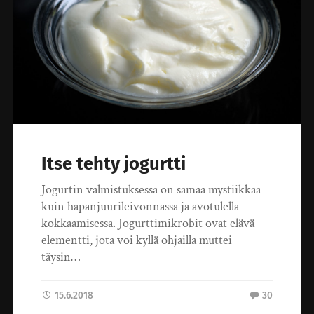
Itse tehty jogurtti
Jogurtin valmistuksessa on samaa mystiikkaa
kuin hapanjuurileivonnassa ja avotulella
kokkaamisessa. Jogurttimikrobit ovat elävä
elementti, jota voi kyllä ohjailla muttei
täysin…
15.6.2018
30