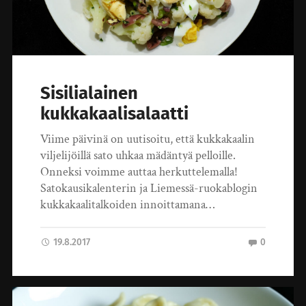
Sisilialainen
kukkakaalisalaatti
Viime päivinä on uutisoitu, että kukkakaalin
viljelijöillä sato uhkaa mädäntyä pelloille.
Onneksi voimme auttaa herkuttelemalla!
Satokausikalenterin ja Liemessä-ruokablogin
kukkakaalitalkoiden innoittamana…
19.8.2017
0