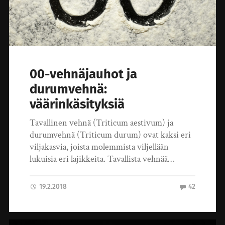
00-vehnäjauhot ja
durumvehnä:
väärinkäsityksiä
Tavallinen vehnä (Triticum aestivum) ja
durumvehnä (Triticum durum) ovat kaksi eri
viljakasvia, joista molemmista viljellään
lukuisia eri lajikkeita. Tavallista vehnää…
19.2.2018
42