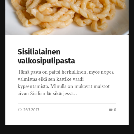
Sisilialainen
valkosipulipasta
Tämä pasta on paitsi herkullinen, myös nopea
valmistaa eikä sen kastike vaadi
kypsentämistä. Minulla on mukavat muistot
aivan Sisilian länsikärjessä…
26.7.2017
0