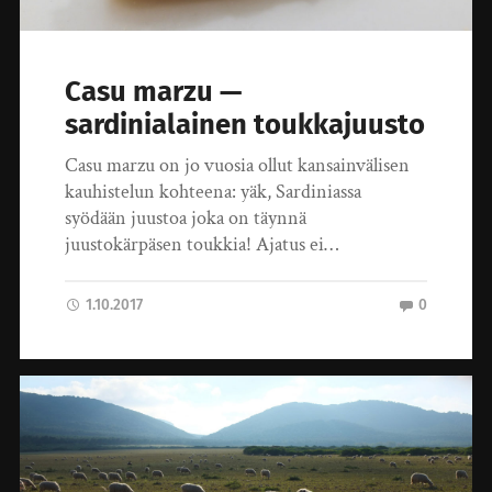
Casu marzu —
sardinialainen toukkajuusto
Casu marzu on jo vuosia ollut kansainvälisen
kauhistelun kohteena: yäk, Sardiniassa
syödään juustoa joka on täynnä
juustokärpäsen toukkia! Ajatus ei…
1.10.2017
0