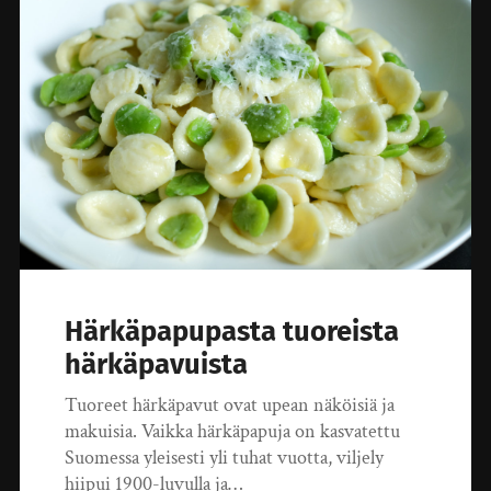
Härkäpapupasta tuoreista
härkäpavuista
Tuoreet härkäpavut ovat upean näköisiä ja
makuisia. Vaikka härkäpapuja on kasvatettu
Suomessa yleisesti yli tuhat vuotta, viljely
hiipui 1900-luvulla ja…