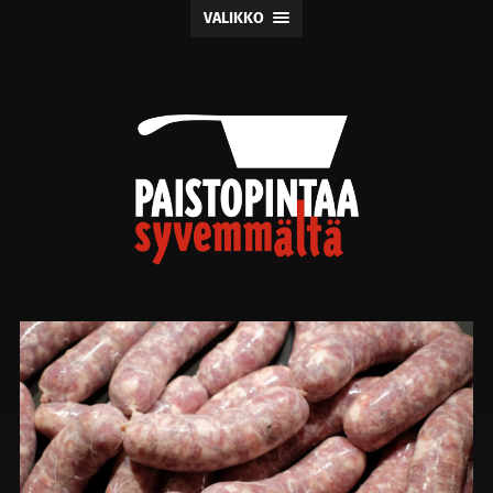
VALIKKO
Paistopintaa
syvemmältä