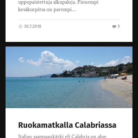
uppopaistettuja alkupaloja. Pienempi
kesäkurpitsa on parempi…
30.7.2018
5
Ruokamatkalla Calabriassa
Italian saappaankärki eli Calabria on alue,