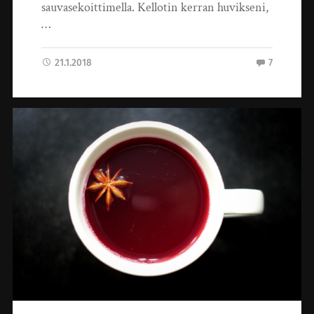
sauvasekoittimella. Kellotin kerran huvikseni,
…
21.1.2018
7