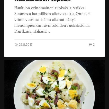
Hauki on erinomainen ruokakala, vaikka
Suomessa harmillisen aliarvostettu. Onneksi
viime vuosina sitä on alkanut näkyä
hienompienkin ravintoloiden ruokalistoilla.
Ranskassa, Italiassa…
22.8.2017
2