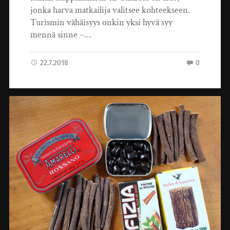
jonka harva matkailija valitsee kohteekseen.
Turismin vähäisyys onkin yksi hyvä syy
mennä sinne –…
22.7.2018
0