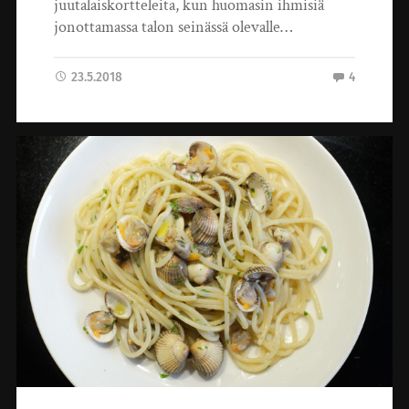
juutalaiskortteleita, kun huomasin ihmisiä
jonottamassa talon seinässä olevalle…
23.5.2018
4