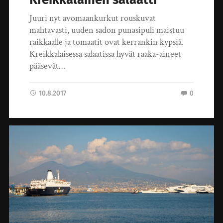
Juuri nyt avomaankurkut rouskuvat
mahtavasti, uuden sadon punasipuli maistuu
raikkaalle ja tomaatit ovat kerrankin kypsiä.
Kreikkalaisessa salaatissa hyvät raaka-aineet
pääsevät…
10.8.2017
0