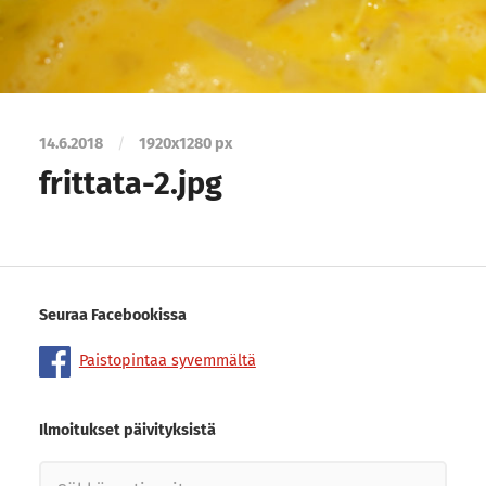
14.6.2018
/
1920
x
1280 px
frittata-2.jpg
Seuraa Facebookissa
Paistopintaa syvemmältä
Ilmoitukset päivityksistä