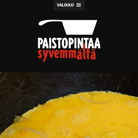
VALIKKO
Paistopintaa
syvemmältä