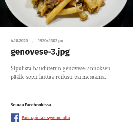
4.10.2020
/
1920
x
1302 px
genovese-3.jpg
Sipulista haudutetun genovese-annoksen
päälle sopii laittaa reilusti parmesaania.
Seuraa Facebookissa
Paistopintaa syvemmältä