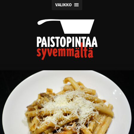
VALIKKO
Paistopintaa
syvemmältä