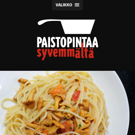
VALIKKO
Paistopintaa
syvemmältä