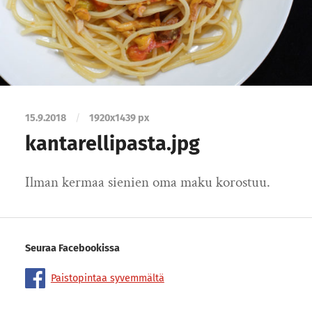
15.9.2018
/
1920
x
1439 px
kantarellipasta.jpg
Ilman kermaa sienien oma maku korostuu.
Seuraa Facebookissa
Paistopintaa syvemmältä