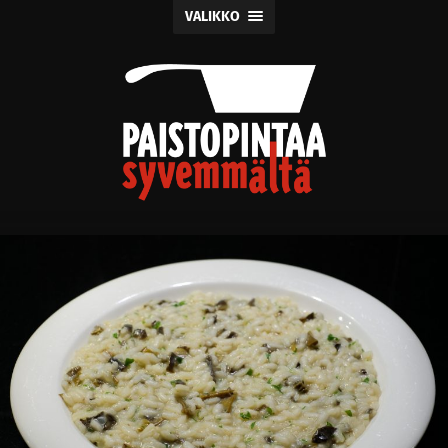
VALIKKO
Paistopintaa
syvemmältä