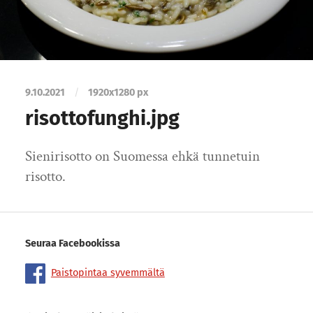
9.10.2021
/
1920
x
1280 px
risottofunghi.jpg
Sienirisotto on Suomessa ehkä tunnetuin
risotto.
Seuraa Facebookissa
Paistopintaa syvemmältä